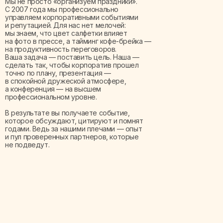
Мы не просто «организуем праздники».
С 2007 года мы профессионально
управляем корпоративными событиями
и репутацией. Для нас нет мелочей:
мы знаем, что цвет салфетки влияет
на фото в прессе, а тайминг кофе-брейка —
на продуктивность переговоров.
Ваша задача — поставить цель. Наша —
сделать так, чтобы корпоратив прошел
точно по плану, презентация —
в спокойной дружеской атмосфере,
а конференция — на высшем
профессиональном уровне.
В результате вы получаете событие,
которое обсуждают, цитируют и помнят
годами. Ведь за нашими плечами — опыт
и пул проверенных партнеров, которые
не подведут.